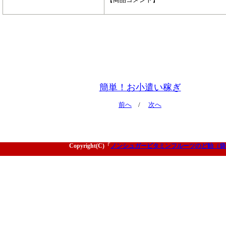
簡単！お小遣い稼ぎ
前へ
/
次へ
Copyright(C)「
ノンシュガービタミンフルーツのど飴（袋