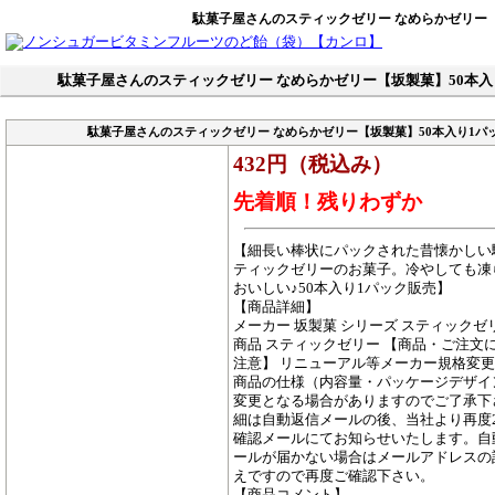
駄菓子屋さんのスティックゼリー なめらかゼリー【
駄菓子屋さんのスティックゼリー なめらかゼリー【坂製菓】50本入
駄菓子屋さんのスティックゼリー なめらかゼリー【坂製菓】50本入り1パ
432円（税込み）
先着順！残りわずか
【細長い棒状にパックされた昔懐かしい
ティックゼリーのお菓子。冷やしても凍
おいしい♪50本入り1パック販売】
【商品詳細】
メーカー 坂製菓 シリーズ スティックゼ
商品 スティックゼリー 【商品・ご注文
注意】 リニューアル等メーカー規格変
商品の仕様（内容量・パッケージデザイ
変更となる場合がありますのでご了承下
細は自動返信メールの後、当社より再度
確認メールにてお知らせいたします。自
ールが届かない場合はメールアドレスの
えですので再度ご確認下さい。
【商品コメント】